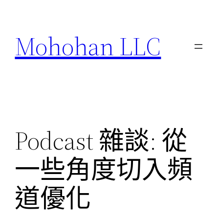
跳
至
Mohohan LLC
主
要
內
容
Podcast 雜談: 從
一些角度切入頻
道優化