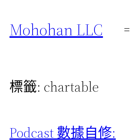
跳
至
Mohohan LLC
主
要
內
容
標籤:
chartable
Podcast 數據自修: